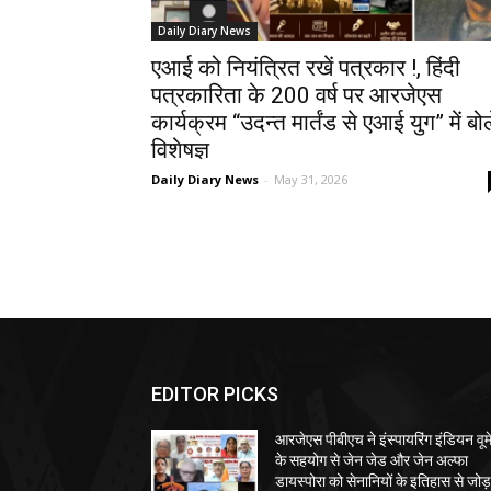
Daily Diary News
एआई को नियंत्रित रखें पत्रकार !, हिंदी
पत्रकारिता के 200 वर्ष पर आरजेएस
कार्यक्रम “उदन्त मार्तंड से एआई युग” में बोल
विशेषज्ञ
Daily Diary News
-
May 31, 2026
EDITOR PICKS
आरजेएस पीबीएच ने इंस्पायरिंग इंडियन वूम
के सहयोग से जेन जेड और जेन अल्फा
डायस्पोरा को सेनानियों के इतिहास से जोड़