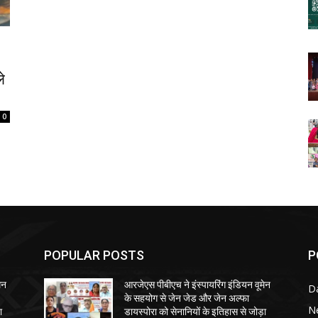
े
0
POPULAR POSTS
P
ेन
आरजेएस पीबीएच ने इंस्पायरिंग इंडियन वूमेन
Da
के सहयोग से जेन जेड और जेन अल्फा
N
ा
डायस्पोरा को सेनानियों के इतिहास से जोड़ा