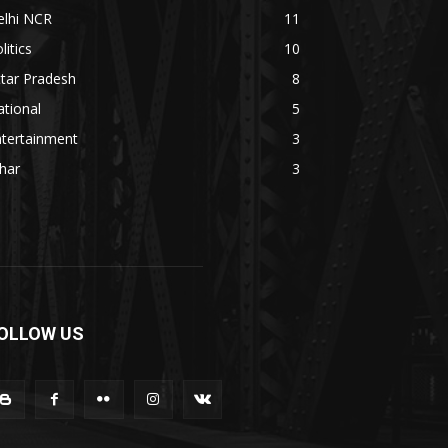
elhi NCR
11
litics
10
tar Pradesh
8
tional
5
ntertainment
3
har
3
OLLOW US