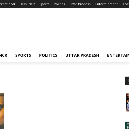
ernational
Delhi NCR
Sports
Politics
Uttar Pradesh
Entertainment
Kha
 NCR
SPORTS
POLITICS
UTTAR PRADESH
ENTERTAI