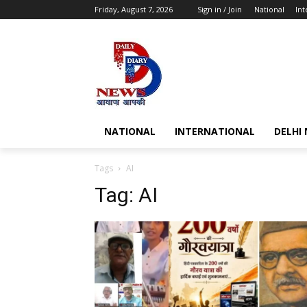
Friday, August 7, 2026
Sign in / Join
National
Int
NATIONAL
INTERNATIONAL
DELHI
Tags
AI
Tag:
AI