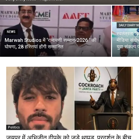
DAILY DIARY 
NEWS
स्वतंत्रता द
Marwah Studios में ‘रामायणी सम्मान-2026 ‘ की
मीडिया संगो
घोषणा, 28 हस्तियां होंगी सम्मानित
युवा संकल्प
Politics
जयपुर में अभिजीत दीपके को जड़े थप्पड़, प्रदर्शन के बीच