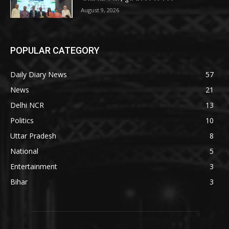
August 9, 2026
POPULAR CATEGORY
Daily Diary News
57
News
21
Delhi NCR
13
Politics
10
Uttar Pradesh
8
National
5
Entertainment
3
Bihar
3