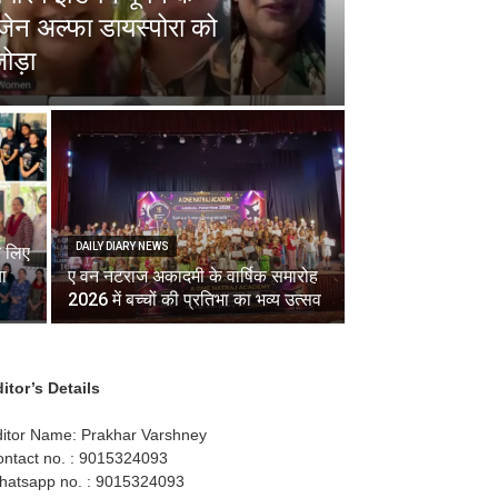
ेन अल्फा डायस्पोरा को
ोड़ा
DAILY DIARY NEWS
े लिए
ा
ए वन नटराज अकादमी के वार्षिक समारोह
2026 में बच्चों की प्रतिभा का भव्य उत्सव
itor’s Details
itor Name: Prakhar Varshney
ntact no. : 9015324093
hatsapp no. : 9015324093