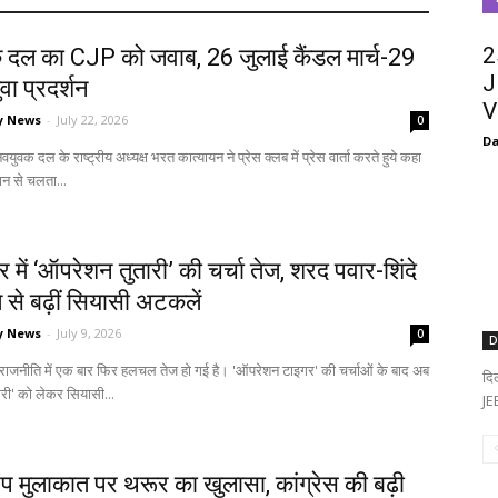
2
 दल का CJP को जवाब, 26 जुलाई कैंडल मार्च-29
J
वा प्रदर्शन
V
y News
-
July 22, 2026
0
Da
वयुवक दल के राष्ट्रीय अध्यक्ष भरत कात्यायन ने प्रेस क्लब में प्रेस वार्ता करते हुये कहा
ान से चलता...
्र में ‘ऑपरेशन तुतारी’ की चर्चा तेज, शरद पवार-शिंदे
 से बढ़ीं सियासी अटकलें
y News
-
July 9, 2026
0
D
ी राजनीति में एक बार फिर हलचल तेज हो गई है। 'ऑपरेशन टाइगर' की चर्चाओं के बाद अब
दि
री' को लेकर सियासी...
JEE
रंप मुलाकात पर थरूर का खुलासा, कांग्रेस की बढ़ी