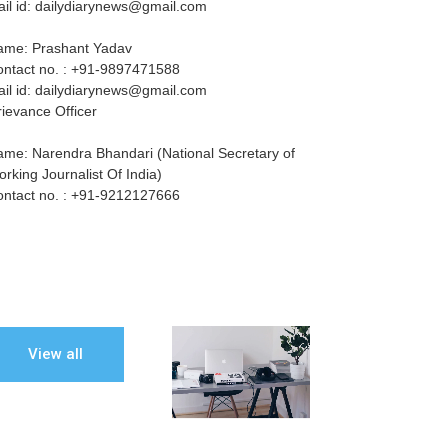
il id: dailydiarynews@gmail.com
ame: Prashant Yadav
ntact no. : +91-9897471588
il id: dailydiarynews@gmail.com
ievance Officer
me: Narendra Bhandari (National Secretary of
rking Journalist Of India)
ntact no. : +91-9212127666
View all
elements