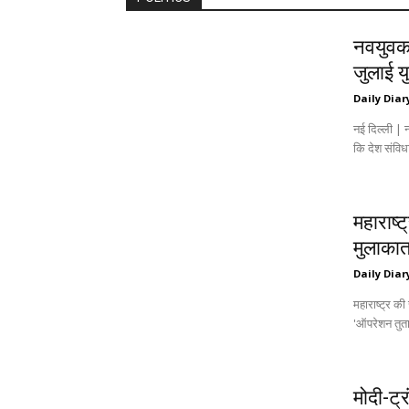
नवयुवक
जुलाई यु
Daily Diar
नई दिल्ली | न
कि देश संविध
महाराष्ट
मुलाकात
Daily Diar
महाराष्ट्र क
'ऑपरेशन तुता
मोदी-ट्