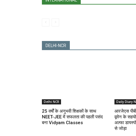
INTERNATIONAL
DELHI-NCR
Delhi NCR
Daily Diary 
25 वर्षों के अनुभवी शिक्षकों के साथ
आरजेएस पीबीए
NEET-JEE में सफलता की पहली पसंद
वूमेन के सहय
बना Vidyam Classes
अल्फा डायस्पो
से जोड़ा