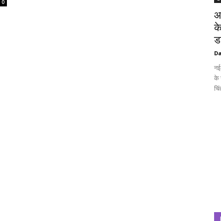
0
आ
क
ड
Da
नई 
के
चिं