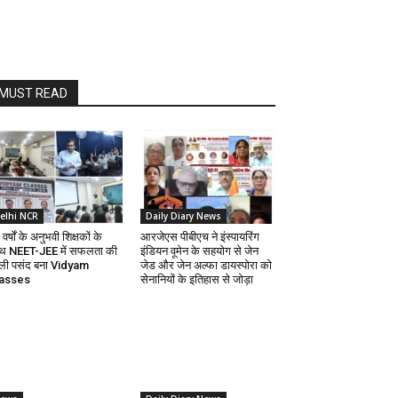
MUST READ
elhi NCR
Daily Diary News
वर्षों के अनुभवी शिक्षकों के
आरजेएस पीबीएच ने इंस्पायरिंग
थ NEET-JEE में सफलता की
इंडियन वूमेन के सहयोग से जेन
ली पसंद बना Vidyam
जेड और जेन अल्फा डायस्पोरा को
asses
सेनानियों के इतिहास से जोड़ा