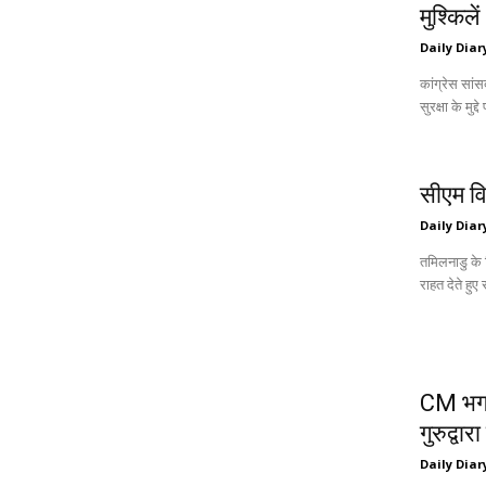
मुश्किलें
Daily Diar
कांग्रेस सां
सुरक्षा के मुद्द
सीएम वि
Daily Diar
तमिलनाडु के 
राहत देते हुए 
CM भगवं
गुरुद्वा
Daily Diar