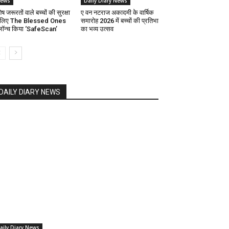
ews
Daily Diary News
ेष जरूरतों वाले बच्चों की सुरक्षा
ए वन नटराज अकादमी के वार्षिक
 लिए The Blessed Ones
समारोह 2026 में बच्चों की प्रतिभा
 लॉन्च किया ‘SafeScan’
का भव्य उत्सव
DAILY DIARY NEWS
aily Diary News