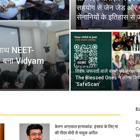
सहयोग से जेन जेड और ज
सेनानियों के इतिहास से ज
के साथ NEET-
ंद बना Vidyam
NEWS
विशेष जरूरतों वाले बच्चों की सुरक्षा क
The Blessed Ones ने लॉन्च किय
‘SafeScan’
Ed
Ed
केतन अग्रवाल हत्याकांड: इंसाफ के लिए मां
Co
की पीएम मोदी से भावुक अपील
W