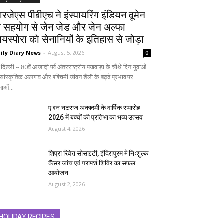
रजेएस पीबीएच ने इंस्पायरिंग इंडियन वूमेन
े सहयोग से जेन जेड और जेन अल्फा
ायस्पोरा को सेनानियों के इतिहास से जोड़ा
ily Diary News
-
August 5, 2026
0
दिल्ली -- 80वें आजादी पर्व अंतरराष्ट्रीय पखवाड़ा के चौथे दिन युवाओं
 सांस्कृतिक अलगाव और पश्चिमी जीवन शैली के बढ़ते प्रभाव पर
ताओं...
ए वन नटराज अकादमी के वार्षिक समारोह
2026 में बच्चों की प्रतिभा का भव्य उत्सव
August 4, 2026
शिप्रा रिवेरा सोसाइटी, इंदिरापुरम में निःशुल्क
कैंसर जांच एवं परामर्श शिविर का सफल
आयोजन
August 2, 2026
HOLIDAY RECIPES