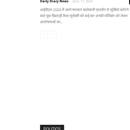
Daily Diary News
-
June 17, 2026
आईपीएल 2026 में अपने शानदार बल्लेबाजी प्रदर्शन से सुर्खियां बटोरने
वाले युवा खिलाड़ी वैभव सूर्यवंशी को कई बार उनकी फील्डिंग को लेकर
आलोचनाओं का...
POLITICS