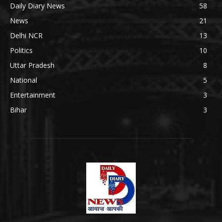
Daily Diary News
58
News
21
Delhi NCR
13
Politics
10
Uttar Pradesh
8
National
5
Entertainment
3
Bihar
3