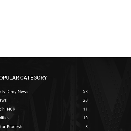
OPULAR CATEGORY
ily Diary News
58
ews
20
elhi NCR
11
litics
10
tar Pradesh
8