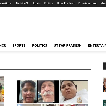
ernational
Delhi NCR
Sports
Politics
Uttar Pradesh
Entertainment
Kha
 NCR
SPORTS
POLITICS
UTTAR PRADESH
ENTERTAI