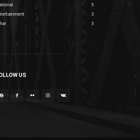
tional
5
ntertainment
3
har
3
OLLOW US