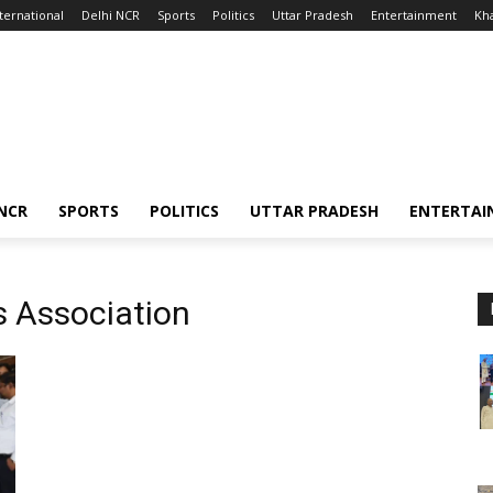
ternational
Delhi NCR
Sports
Politics
Uttar Pradesh
Entertainment
Kh
 NCR
SPORTS
POLITICS
UTTAR PRADESH
ENTERTAI
s Association