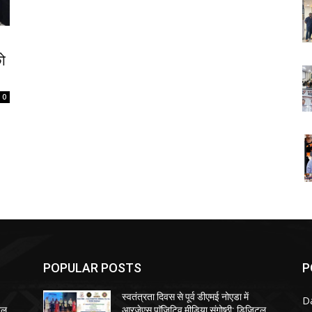
को
0
POPULAR POSTS
P
स्वतंत्रता दिवस से पूर्व डीएमई नोएडा में
Da
टल
आरजेएस पाॅजिटिव मीडिया संगोष्ठी: डिजिटल