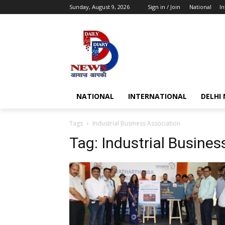
Sunday, August 9, 2026
Sign in / Join
National
In
NATIONAL
INTERNATIONAL
DELHI
Tags
Industrial Business Association
Tag:
Industrial Busines