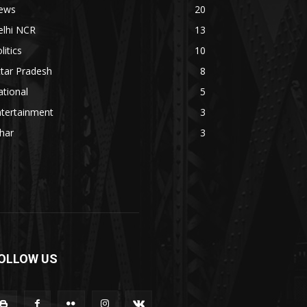
ews
20
elhi NCR
13
litics
10
tar Pradesh
8
tional
5
ntertainment
3
har
3
OLLOW US