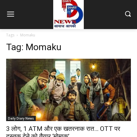
Tags
Momaku
Tag:
Momaku
Daily Diary News
3 लोग, 1 ATM और एक खतरनाक रात… OTT पर
दस्तक देने को तैयार ‘मोमाकू’