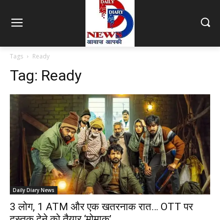
Tags
Ready
Tag:
Ready
Daily Diary News
3 लोग, 1 ATM और एक खतरनाक रात… OTT पर
दस्तक देने को तैयार ‘मोमाकू’