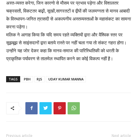
अस्त-व्यस्त करेगा, जिन कारणाे से माैसम पर प्रभाव पड़ेगा और विशालतर
चक्रवाताें, विकटतर बाढ़़ाें, सूखाें,सागरतटाें व द्वीपाें की जलमग्नता से मानव आबादी
के विस्थापन-जनित त्रासदी से अकल्पनीय अस्तव्यस्ताओं के महासंकट का सामना
करना पड़ेगा।
मलिक ने आगाह किया कि यदि समय रहते व्यक्तियाें द्वारा और वैश्विक स्तर पर
सूझबूझ से साइंसदानाें द्वारा बताये रास्ते पर नहीं चला गया तो संकट गहरा होगा।
उन्होंने यह जाेर देकर कहा कि मानव-समाज की पारिस्थितिकी काे धरती के
प्राकृतिक पर्यावरण से तालमेल स्थापित करने का कोई विकल्प नहीं है़।
TAGS
PBH
RJS
UDAY KUMAR MANNA
Previous article
Next article