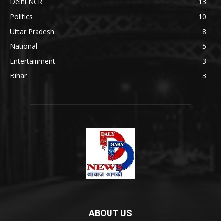
Delhi NCR
13
Politics
10
Uttar Pradesh
8
National
5
Entertainment
3
Bihar
3
ABOUT US