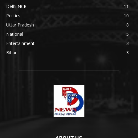
Delhi NCR
11
Politics
10
Uttar Pradesh
8
National
5
Entertainment
3
Bihar
3