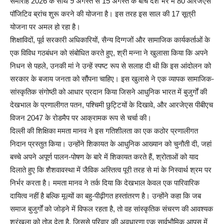
समारोह 2026 के साथ 9 अगस्त से 15 अगस्त के बीच देश भर में 80 आरजेएस
पॉजिटिव ब्रांच शुरू करने की योजना है। इस तरह इस साल की 17 सूत्री
योजना पर अमल हो रहा है।
शिक्षाविदों, पूर्व सरकारी अधिकारियों, सैन्य दिग्गजों और सामाजिक कार्यकर्ताओं के
एक विविध गठबंधन को संबोधित करते हुए, श्री मन्ना ने खुलासा किया कि अपने
निधन से पहले, उनकी मां ने उन्हें स्पष्ट रूप से सलाह दी थी कि इस आंदोलन को
सरकार के बजाय जनता को सौंपना चाहिए। इस खुलासे ने एक व्यापक सामाजिक-
सांस्कृतिक संगोष्ठी को आधार प्रदान किया जिसने आधुनिक भारत में बुजुर्गों की
देखभाल के प्रणालीगत पतन, पश्चिमी छुट्टियों के दिखावे, और आरजेएस पीबीएच
विजन 2047 के रोडमैप पर आक्रामक रूप से चर्चा की।
दिल्ली की शिक्षिका ममता मानव ने इस गतिशीलता का एक कठोर प्रणालीगत
निदान प्रस्तुत किया। उन्होंने शिकायत के आधुनिक आख्यान को चुनौती दी, जहां
बच्चे अपने अपूर्ण पालन-पोषण के बारे में शिकायत करते हैं, श्रोताओं को याद
दिलाते हुए कि शैशवावस्था में जैविक अस्तित्व पूरी तरह से मां के निस्वार्थ श्रम पर
निर्भर करता है। ममता मानव ने तर्क दिया कि देखभाल केवल एक पारिवारिक
दायित्व नहीं है बल्कि मूल्यों का बहु-पीढ़ीगत हस्तांतरण है। उन्होंने कहा कि जब
समाज बुजुर्गों को जोड़ने में विफल रहता है, तो वह सांस्कृतिक संचरण की आवश्यक
श्रृंखला को तोड़ देता है, जिससे परिवार की अवधारणा एक सार्वभौमिक आपस में