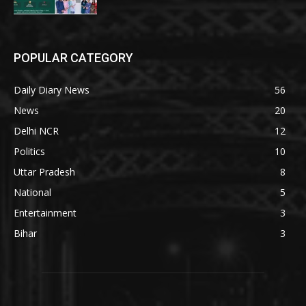
POPULAR CATEGORY
Daily Diary News
56
News
20
Delhi NCR
12
Politics
10
Uttar Pradesh
8
National
5
Entertainment
3
Bihar
3