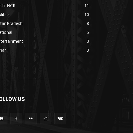
elhi NCR
11
litics
10
tar Pradesh
8
tional
5
ntertainment
3
har
3
OLLOW US