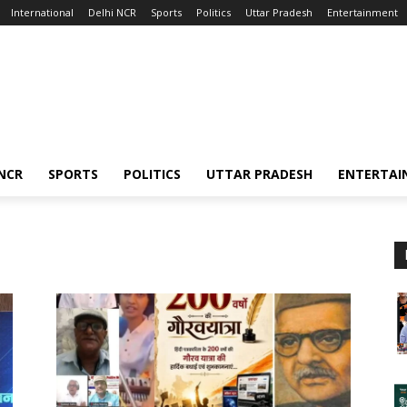
International
Delhi NCR
Sports
Politics
Uttar Pradesh
Entertainment
 NCR
SPORTS
POLITICS
UTTAR PRADESH
ENTERTAI