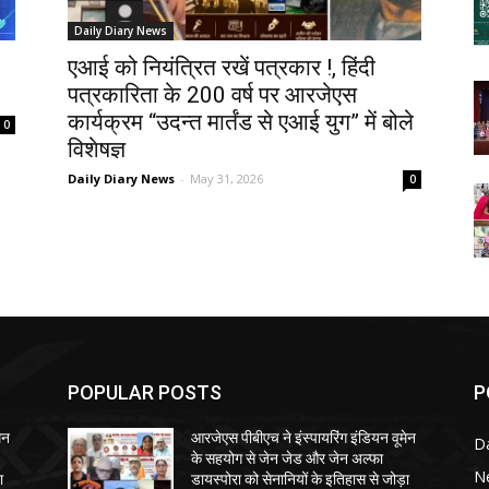
Daily Diary News
एआई को नियंत्रित रखें पत्रकार !, हिंदी
पत्रकारिता के 200 वर्ष पर आरजेएस
कार्यक्रम “उदन्त मार्तंड से एआई युग” में बोले
0
विशेषज्ञ
Daily Diary News
-
May 31, 2026
0
POPULAR POSTS
P
ेन
आरजेएस पीबीएच ने इंस्पायरिंग इंडियन वूमेन
Da
के सहयोग से जेन जेड और जेन अल्फा
N
ा
डायस्पोरा को सेनानियों के इतिहास से जोड़ा