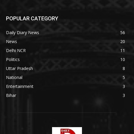
POPULAR CATEGORY
Daily Diary News
56
News
20
Delhi NCR
11
Politics
10
Uttar Pradesh
8
National
5
Entertainment
3
Bihar
3