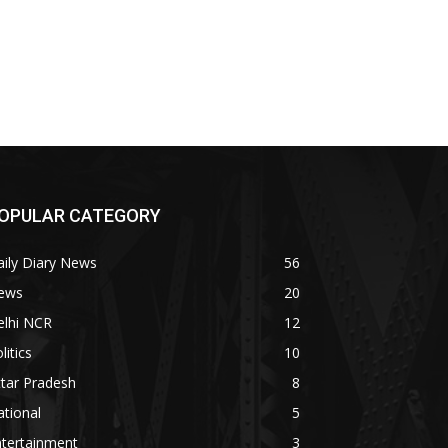
OPULAR CATEGORY
ily Diary News
56
ews
20
elhi NCR
12
litics
10
tar Pradesh
8
tional
5
ntertainment
3