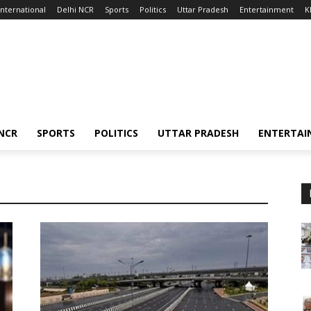
International
Delhi NCR
Sports
Politics
Uttar Pradesh
Entertainment
K
 NCR
SPORTS
POLITICS
UTTAR PRADESH
ENTERTAI