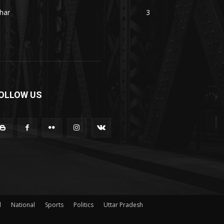
har
3
OLLOW US
l
National
Sports
Politics
Uttar Pradesh